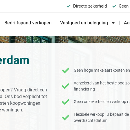
Directe zekerheid
Geen 
Bedrijfspand verkopen
Vastgoed en belegging
Aa
terdam
Geen hoge makelaarskosten en 
Verzekerd van het beste bod z
financiering
kopen? Vraag direct een
. Ons bod verplicht tot
Geen onzekerheid en verkoop ris
soorten koopwoningen,
e woningen.
Flexibele verkoop. U bepaalt d
overdrachtsdatum