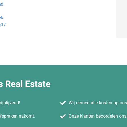
nd
ek
d /
 Real Estate
ijblijvend!
Wij nemen alle kosten op on
 afspraken nakomt.
Onze klanten beoordelen ons 