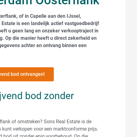
terdam Oosterflank
rflank, of in Capelle aan den IJssel,
state is een landelijk actief vastgoedbedrijf
oeft u geen lang en onzeker verkooptraject in
g. Op die manier heeft u direct zekerheid en
gegevens achter en ontvang binnen een
lijvend bod ontvangen!
lijvend bod zonder
flank of omstreken? Sons Real Estate is de
 kunt verkopen voor een marktconforme prijs.
nd bod uit zonder enig voorbehoud. Op die