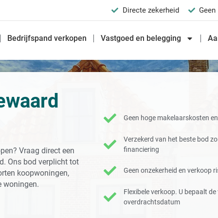
Directe zekerheid
Geen 
Bedrijfspand verkopen
Vastgoed en belegging
Aa
sewaard
Geen hoge makelaarskosten en 
Verzekerd van het beste bod z
financiering
pen? Vraag direct een
. Ons bod verplicht tot
Geen onzekerheid en verkoop ris
soorten koopwoningen,
e woningen.
Flexibele verkoop. U bepaalt d
overdrachtsdatum