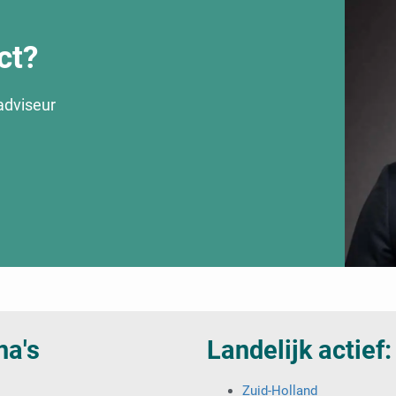
ct?
adviseur
na's
Landelijk actief:
Zuid-Holland