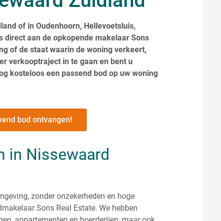
sewaard Zuidland
land of in Oudenhoorn, Hellevoetsluis,
is direct aan de opkopende makelaar Sons
ing of de staat waarin de woning verkeert,
r verkooptraject in te gaan en bent u
nog kosteloos een passend bod op uw woning
lijvend bod ontvangen!
n in Nissewaard
 omgeving, zonder onzekerheden en hoge
edmakelaar Sons Real Estate. We hebben
gen, appartementen en boerderijen, maar ook