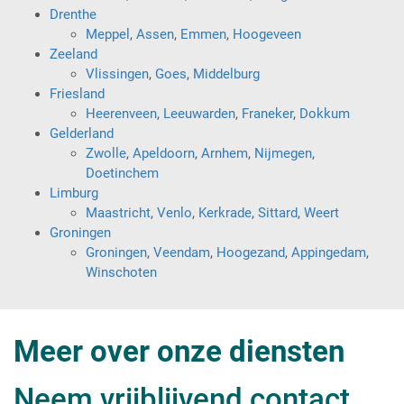
Drenthe
Meppel
,
Assen
,
Emmen
,
Hoogeveen
Zeeland
Vlissingen
,
Goes
,
Middelburg
Friesland
Heerenveen
,
Leeuwarden
,
Franeker
,
Dokkum
Gelderland
Zwolle
,
Apeldoorn
,
Arnhem
,
Nijmegen
,
Doetinchem
Limburg
Maastricht
,
Venlo
,
Kerkrade
,
Sittard
,
Weert
Groningen
Groningen
,
Veendam
,
Hoogezand
,
Appingedam
,
Winschoten
Meer over onze diensten
Neem vrijblijvend contact