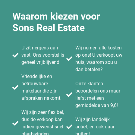
Waarom kiezen voor
Sons Real Estate
U zit nergens aan
Wij nemen alle kosten
vast. Ons voorstel is
op ons! U verkoopt uw
geheel vrijblijvend!
huis, waarom zou u
dan betalen?
Vriendelijke en
betrouwbare
Onze klanten
makelaar die zijn
beoordelen ons maar
afspraken nakomt.
liefst met een
gemiddelde van 9,6!
Wij zijn zeer flexibel,
dus de verkoop kan
Wij zijn landelijk
indien gewenst snel
actief, en ook daar
plaatsvinden.
buiten!