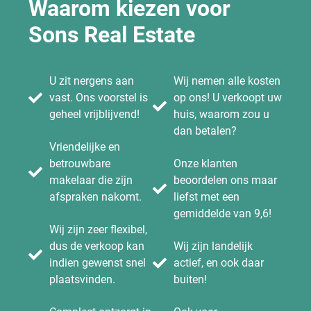
Waarom kiezen voor
Sons Real Estate
U zit nergens aan
Wij nemen alle kosten
vast. Ons voorstel is
op ons! U verkoopt uw
geheel vrijblijvend!
huis, waarom zou u
dan betalen?
Vriendelijke en
betrouwbare
Onze klanten
makelaar die zijn
beoordelen ons maar
afspraken nakomt.
liefst met een
gemiddelde van 9,6!
Wij zijn zeer flexibel,
dus de verkoop kan
Wij zijn landelijk
indien gewenst snel
actief, en ook daar
plaatsvinden.
buiten!