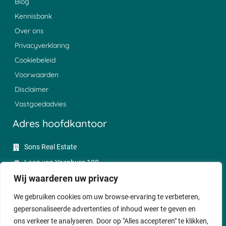
Blog
Kennisbank
Over ons
Privacyverklaring
Cookiebeleid
Voorwaarden
Disclaimer
Vastgoedadvies
Adres hoofdkantoor
Sons Real Estate
Laan van Ypenburg 100
Wij waarderen uw privacy
2497 GC Den Haag
085 - 0047350
We gebruiken cookies om uw browse-ervaring te verbeteren,
gepersonaliseerde advertenties of inhoud weer te geven en
sales@sonsrealestate.nl
ons verkeer te analyseren. Door op "Alles accepteren" te klikken,