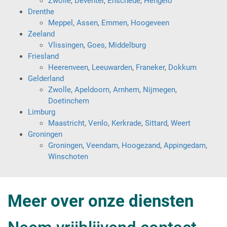
Zwolle
,
Deventer
,
Enschede
,
Hengelo
Drenthe
Meppel
,
Assen
,
Emmen
,
Hoogeveen
Zeeland
Vlissingen
,
Goes
,
Middelburg
Friesland
Heerenveen
,
Leeuwarden
,
Franeker
,
Dokkum
Gelderland
Zwolle
,
Apeldoorn
,
Arnhem
,
Nijmegen
,
Doetinchem
Limburg
Maastricht
,
Venlo
,
Kerkrade
,
Sittard
,
Weert
Groningen
Groningen
,
Veendam
,
Hoogezand
,
Appingedam
,
Winschoten
Meer over onze diensten