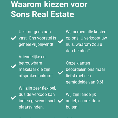
Waarom kiezen voor
Sons Real Estate
U zit nergens aan
Wij nemen alle kosten
vast. Ons voorstel is
op ons! U verkoopt uw
geheel vrijblijvend!
huis, waarom zou u
dan betalen?
Vriendelijke en
betrouwbare
Onze klanten
makelaar die zijn
beoordelen ons maar
afspraken nakomt.
liefst met een
gemiddelde van 9,6!
Wij zijn zeer flexibel,
dus de verkoop kan
Wij zijn landelijk
indien gewenst snel
actief, en ook daar
plaatsvinden.
buiten!