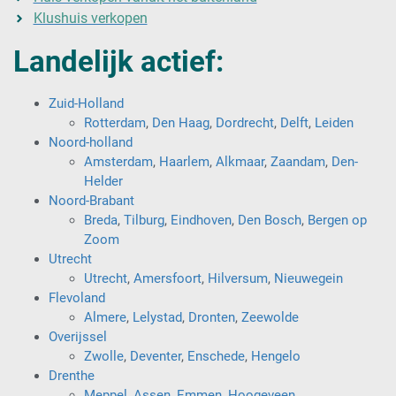
Klushuis verkopen
Landelijk actief:
Zuid-Holland
Rotterdam
,
Den Haag
,
Dordrecht
,
Delft
,
Leiden
Noord-holland
Amsterdam
,
Haarlem
,
Alkmaar
,
Zaandam
,
Den-
Helder
Noord-Brabant
Breda
,
Tilburg
,
Eindhoven
,
Den Bosch
,
Bergen op
Zoom
Utrecht
Utrecht
,
Amersfoort
,
Hilversum
,
Nieuwegein
Flevoland
Almere
,
Lelystad
,
Dronten
,
Zeewolde
Overijssel
Zwolle
,
Deventer
,
Enschede
,
Hengelo
Drenthe
Meppel
,
Assen
,
Emmen
,
Hoogeveen