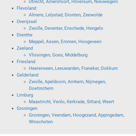
Utrecht
,
Amersfoort
,
Hilversum
,
Nieuwegein
Flevoland
Almere
,
Lelystad
,
Dronten
,
Zeewolde
Overijssel
Zwolle
,
Deventer
,
Enschede
,
Hengelo
Drenthe
Meppel
,
Assen
,
Emmen
,
Hoogeveen
Zeeland
Vlissingen
,
Goes
,
Middelburg
Friesland
Heerenveen
,
Leeuwarden
,
Franeker
,
Dokkum
Gelderland
Zwolle
,
Apeldoorn
,
Arnhem
,
Nijmegen
,
Doetinchem
Limburg
Maastricht
,
Venlo
,
Kerkrade
,
Sittard
,
Weert
Groningen
Groningen
,
Veendam
,
Hoogezand
,
Appingedam
,
Winschoten