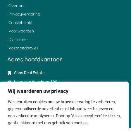
Over ons
Privacyverklaring
Cookiebeleid
Voorwaarden
Disclaimer
Vastgoedadvies
Adres hoofdkantoor
Sons Real Estate
Laan van Ypenburg 100
Wij waarderen uw privacy
2497 GC Den Haag
085 - 0047350
We gebruiken cookies om uw browse-ervaring te verbeteren,
gepersonaliseerde advertenties of inhoud weer te geven en
sales@sonsrealestate.nl
ons verkeer te analyseren. Door op "Alles accepteren" te klikken,
gaat u akkoord met ons gebruik van cookies.