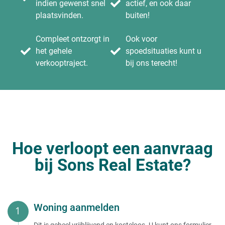
indien gewenst snel
actief, en ook daar
plaatsvinden.
buiten!
Compleet ontzorgt in
Ook voor
het gehele
spoedsituaties kunt u
verkooptraject.
bij ons terecht!
Hoe verloopt een aanvraag
bij Sons Real Estate?
Woning aanmelden
Dit is geheel vrijblijvend en kosteloos. U kunt ons formulier