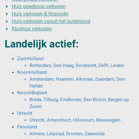
Huis goedkoop verkopen
Huis verkopen & financiën
Huis verkopen vanuit het buitenland
Klushuis verkopen
Landelijk actief:
Zuid-Holland
Rotterdam
,
Den Haag
,
Dordrecht
,
Delft
,
Leiden
Noord-holland
Amsterdam
,
Haarlem
,
Alkmaar
,
Zaandam
,
Den-
Helder
Noord-Brabant
Breda
,
Tilburg
,
Eindhoven
,
Den Bosch
,
Bergen op
Zoom
Utrecht
Utrecht
,
Amersfoort
,
Hilversum
,
Nieuwegein
Flevoland
Almere
,
Lelystad
,
Dronten
,
Zeewolde