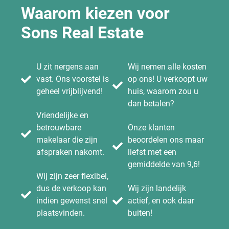
Waarom kiezen voor
Sons Real Estate
U zit nergens aan
Wij nemen alle kosten
vast. Ons voorstel is
op ons! U verkoopt uw
geheel vrijblijvend!
huis, waarom zou u
dan betalen?
Vriendelijke en
betrouwbare
Onze klanten
makelaar die zijn
beoordelen ons maar
afspraken nakomt.
liefst met een
gemiddelde van 9,6!
Wij zijn zeer flexibel,
dus de verkoop kan
Wij zijn landelijk
indien gewenst snel
actief, en ook daar
plaatsvinden.
buiten!