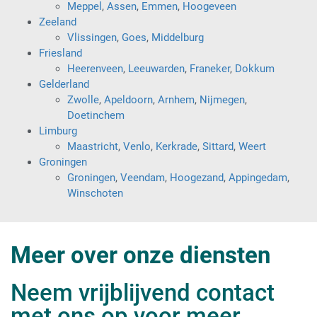
Meppel
,
Assen
,
Emmen
,
Hoogeveen
Zeeland
Vlissingen
,
Goes
,
Middelburg
Friesland
Heerenveen
,
Leeuwarden
,
Franeker
,
Dokkum
Gelderland
Zwolle
,
Apeldoorn
,
Arnhem
,
Nijmegen
,
Doetinchem
Limburg
Maastricht
,
Venlo
,
Kerkrade
,
Sittard
,
Weert
Groningen
Groningen
,
Veendam
,
Hoogezand
,
Appingedam
,
Winschoten
Meer over onze diensten
Neem vrijblijvend contact
met ons op voor meer