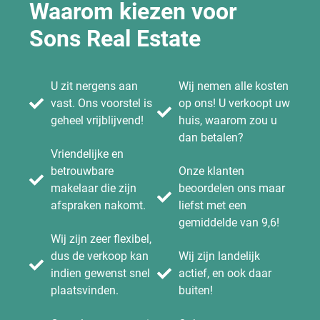
Waarom kiezen voor
Sons Real Estate
U zit nergens aan
Wij nemen alle kosten
vast. Ons voorstel is
op ons! U verkoopt uw
geheel vrijblijvend!
huis, waarom zou u
dan betalen?
Vriendelijke en
betrouwbare
Onze klanten
makelaar die zijn
beoordelen ons maar
afspraken nakomt.
liefst met een
gemiddelde van 9,6!
Wij zijn zeer flexibel,
dus de verkoop kan
Wij zijn landelijk
indien gewenst snel
actief, en ook daar
plaatsvinden.
buiten!