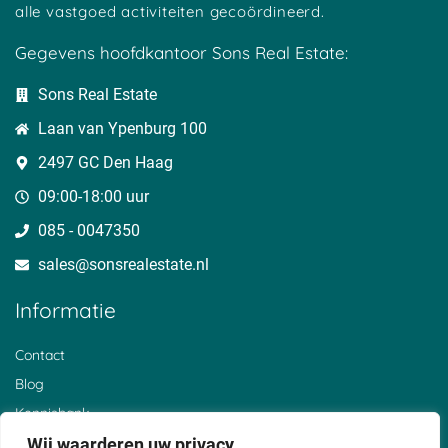
alle vastgoed activiteiten gecoördineerd.
Gegevens hoofdkantoor Sons Real Estate:
Sons Real Estate
Laan van Ypenburg 100
2497 GC Den Haag
09:00-18:00 uur
085 - 0047350
sales@sonsrealestate.nl​
Informatie
Contact
Blog
Kennisbank
Over ons
Wij waarderen uw privacy