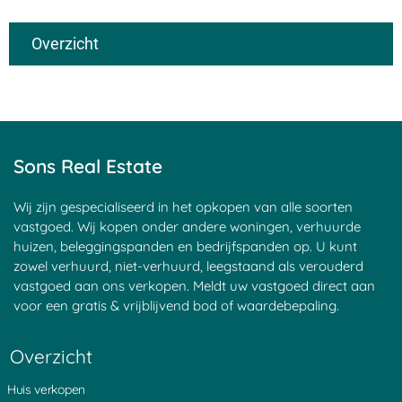
Overzicht
Bedrijfspand taxeren
Verhuurd pand verkopen met
Bedrijfspand verkopen
huurders
Bedrijfspand verkopen
Bedrijfspand verkopen en
amsterdam
verhuren
Sons Real Estate
Bedrijfspand verkopen zonder
Waarde bedrijfspand in verhuurde
makelaar
staat
Bedrijfspand verkopen breda
Executieverkoop bedrijfspand
Wij zijn gespecialiseerd in het opkopen van alle soorten
Bedrijfspand verkopen Den Haag
Executiewaarde bedrijfspand
vastgoed. Wij kopen onder andere woningen, verhuurde
Bedrijfspand verkopen dordrecht
Snel bedrijfspand verkopen
huizen, beleggingspanden en bedrijfspanden op. U kunt
Bedrijfspand verkopen leiden
Taxatie bedrijfspand
Bedrijfspand verkopen rotterdam
Transfornmatie bedrijfspanden
zowel verhuurd, niet-verhuurd, leegstaand als verouderd
Bedrijfspand verkopen utrecht
naar woningen
vastgoed aan ons verkopen. Meldt uw vastgoed direct aan
Winkelpand verkopen
Waarde bedrijfspand
voor een gratis & vrijblijvend bod of waardebepaling.
Horecapand verkopen
Waarde bedrijfspand bepalen
Kantoorpand verkopen
Waarde bedrijfspand berekenen
Waarde bedrijfspand opvragen
Overzicht
Waarde bedrijfspand in verhuurde
staat
Huis verkopen
Waardeontwikkeling