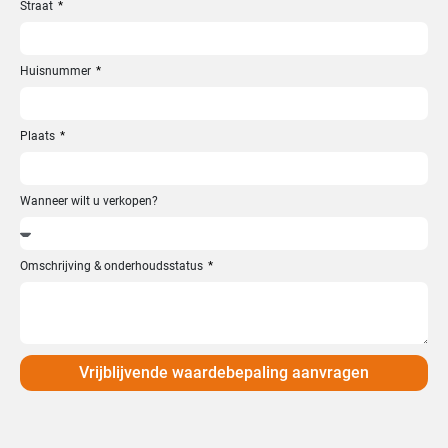
+31
Straat
Huisnummer
Plaats
Wanneer wilt u verkopen?
Omschrijving & onderhoudsstatus
Vrijblijvende waardebepaling aanvragen