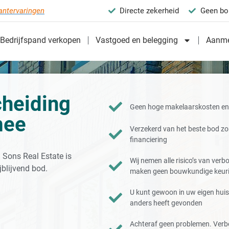
antervaringen
Directe zekerheid
Geen bo
Bedrijfspand verkopen
Vastgoed en belegging
Aanme
cheiding
Geen hoge makelaarskosten en 
mee
Verzekerd van het beste bod z
financiering
 Sons Real Estate is
Wij nemen alle risico’s van ver
jblijvend bod.
maken geen bouwkundige keur
U kunt gewoon in uw eigen huis 
anders heeft gevonden
Achteraf geen problemen. Verb