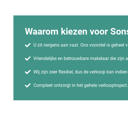
Waarom kiezen voor Sons
U zit nergens aan vast. Ons voorstel is geheel vr
Vriendelijke en betrouwbare makelaar die zijn
Wij zijn zeer flexibel, dus de verkoop kan indie
Compleet ontzorgt in het gehele verkooptraject.