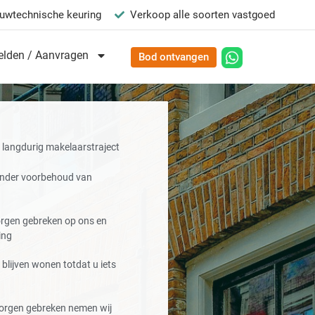
uwtechnische keuring
Verkoop alle soorten vastgoed
lden / Aanvragen
Bod ontvangen
langdurig makelaarstraject
onder voorbehoud van
borgen gebreken op ons en
ing
blijven wonen totdat u iets
orgen gebreken nemen wij