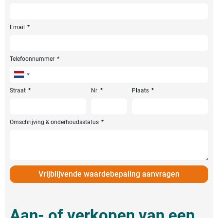
Email
Telefoonnummer
Netherlands
+31
Straat
Nr
Plaats
Omschrijving & onderhoudsstatus
Vrijblijvende waardebepaling aanvragen
Aan- of verkopen van een