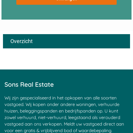
Overzicht
Vastgoed
Maatschappelijk vastgoed
Vastgoed verkopen
verkopen
Onroerend goed verkopen
Residentieel vastgoed verkopen
Vastgoedmakelaar 'Sons Real
Logistiek vastgoed
Estate'
Wooncomplex verkopen
Vastgoed opkopers
Zorgcomplex verkopen
Sons Real Estate
Maatschappelijk vastgoed
Zorgvastgoed
verkopen
Vastgoed residentieel
Vastgoedmakelaar
Onroerend goed verkopen?
Wij zijn gespecialiseerd in het opkopen van alle soorten
Marktwaarde vastgoed
Geschonken onroerend goed
vastgoed. Wij kopen onder andere woningen, verhuurde
Vastgoedportefeuille te koop of
verkopen?
huizen, beleggingspanden en bedrijfspanden op. U kunt
verkopen?
Particulier vastgoed verkopen?
zowel verhuurd, niet-verhuurd, leegstaand als verouderd
Kopen om te verhuren
Onroerend goed makelaar
vastgoed aan ons verkopen. Meldt uw vastgoed direct aan
Onroerend onroerend goed
Verkoop onroerend goed
voor een gratis & vrijblijvend bod of waardebepaling.
makelaar
Onroerend goed verkopen?