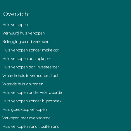
Particulier vastgoed verkopen
Off market vastgoed
Vastgoedbemiddelaar
Sale & lease vastgoed vastgoed
Overzicht
Vastgoedhandel
en onroerend-goed
Waarde vastgoed
Vastgoedportefeuille verkopen?
Huis verkopen
Woningportefeuille verkopen
Vastgoedportefeuille te koop of
Verhuurd vastgoed verkopen
verkopen
Verhuurd huis verkopen
Waardebepaling vastgoed
Beleggingspand verkopen
Waarde vastgoed
Waarde vastgoed bepalen
Huis verkopen zonder makelaar
Waarde vastgoed berekenen
Huis verkopen aan opkoper
Huis verkopen aan investeerder
Waarde huis in verhuurde staat
Waarde huis opvragen
Huis verkopen onder woz waarde
Huis verkopen zonder hypotheek
Huis goedkoop verkopen
Verkopen met overwaarde
Huis verkopen vanuit buitenland