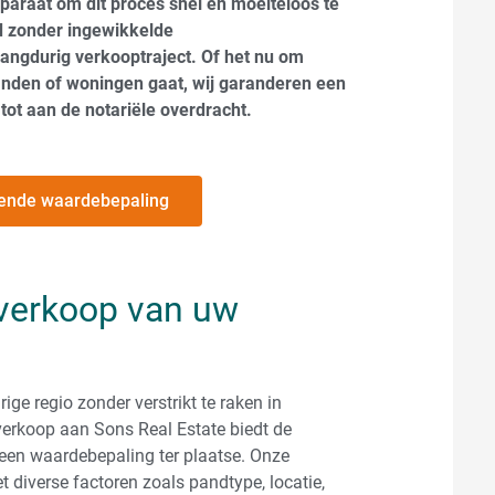
paraat om dit proces snel en moeiteloos te
od zonder ingewikkelde
langdurig verkooptraject. Of het nu om
nden of woningen gaat, wij garanderen een
ot aan de notariële overdracht.
ijvende waardebepaling
 verkoop van uw
ge regio zonder verstrikt te raken in
verkoop aan Sons Real Estate biedt de
 een waardebepaling ter plaatse. Onze
 diverse factoren zoals pandtype, locatie,