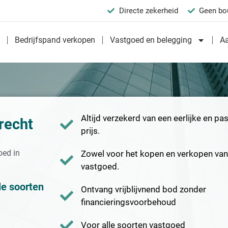
Directe zekerheid
Geen bo
n
Bedrijfspand verkopen
Vastgoed en belegging
A
Altijd verzekerd van een eerlijke en p
recht
prijs.
oed in
Zowel voor het kopen en verkopen va
vastgoed.
le soorten
Ontvang vrijblijvnend bod zonder
financieringsvoorbehoud
Voor alle soorten vastgoed