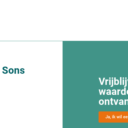
 Sons
Vrijbl
waard
ontva
Ja, ik wil 