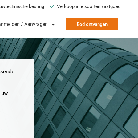
uwtechnische keuring
Verkoop alle soorten vastgoed
anmelden / Aanvragen
Bod ontvangen
assende
n uw