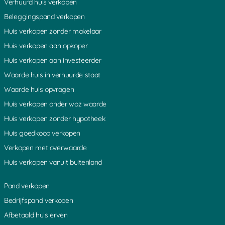
Verhuurd huis verkopen
Arnhem
Oisterwijk
Assen
Oldenzaal
Beleggingspand verkopen
Baarn
Oosterbeek
Huis verkopen zonder makelaar
Bakel
Oosterhout
Huis verkopen aan opkoper
Barendrecht
Oranje
Huis verkopen aan investeerder
Barneveld
Ospel
Waarde huis in verhuurde staat
Batenburg
Oss
Bergen op Zoom
Overijssel
Waarde huis opvragen
Beverwijk
Papendrecht
Huis verkopen onder woz waarde
Borne
Purmerend
Huis verkopen zonder hypotheek
Breda
Putte
Huis goedkoop verkopen
Breskens
Putten
Verkopen met overwaarde
Bussum
Ridderkerk
Cadzand
Urk
Huis verkopen vanuit buitenland
Capelle aan den IJssel
Rijssen
Cuijk
Rijswijk
Pand verkopen
Den Helder
Roermond
Bedrijfspand verkopen
Deurne
Rosmalen
Afbetaald huis erven
Deventer
Roosendaal