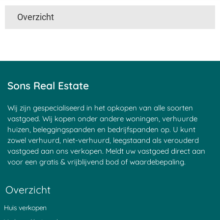
Overzicht
Utrecht
Limburg
Amsterdam
Lombok
Delft
Loon
Den Haag
Lunteren
Leiden
Maastricht
Sons Real Estate
Rotterdam
Made
Aalst
Meppel
Wij zijn gespecialiseerd in het opkopen van alle soorten
Aerdenhout
Middelburg
vastgoed. Wij kopen onder andere woningen, verhuurde
Alkmaar
Montfoort
huizen, beleggingspanden en bedrijfspanden op. U kunt
zowel verhuurd, niet-verhuurd, leegstaand als verouderd
Almelo
Naarden
vastgoed aan ons verkopen. Meldt uw vastgoed direct aan
Almere
Nederland
voor een gratis & vrijblijvend bod of waardebepaling.
Alphen aan den Rijn
Mechelen
Amersfoort
Nieuwegein
Overzicht
Amstelveen
Nieuwpoort
Amsterdam
Nijmegen
Huis verkopen
Apeldoorn
Noordwijk