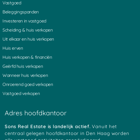
Vastgoed
Domburg
Rotterdam
Beleggingspanden
Dordrecht
's-Hertogenbosch
Drachten
Scherpenzeel
Investeren in vastgoed
Echt
Scheveningen
Scheiding & huis verkopen
Ede
Schiedam
Uit elkaar en huis verkopen
Eindhoven
Schijndel
Huis erven
Emmeloord
Schiphol
Emmen
Sittard
Huis verkopen & financiën
Enschede
Sittard Geleen
Geërfd huis verkopen
Ermelo
Sluis
Wanneer huis verkopen
Doetinchem
Sneek
Onroerend goed verkopen
Frankrijk
Soest
Vastgoed verkopen
Gelderland
Spijkenisse
Geleen
Stadskanaal
Gemert
Ulvenhout
Adres hoofdkantoor
Gorinchem
Terneuzen
Gouda
Tholen
Sons Real Estate is landelijk actief.
Vanuit het
Groningen
Tiel
centraal gelegen hoofdkantoor in Den Haag worden
Haaksbergen
Tilburg