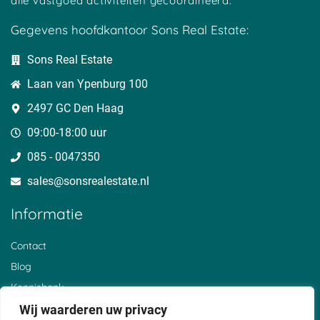
alle vastgoed activiteiten gecoördineerd.
Halle
Twello
Gegevens hoofdkantoor Sons Real Estate:
Handel
Uden
Harderwijk
Valkenburg
Sons Real Estate
Haren
Valkenswaard
Laan van Ypenburg 100
Hasselt
Veendam
Heerde
Veenendaal
2497 GC Den Haag
Haarlem
Velserbroek
09:00-18:00 uur
Heerenveen
Venlo
Heerhugowaard
Vlaardingen
085 - 0047350
Heerlen
Vlijmen
sales@sonsrealestate.nl​
Helmond
Vlissingen
Hengelo
Vriezenveen
Informatie
Heusden
Woerden
Hilversum
Winschoten
Contact
Hoofddorp
Wijns
Blog
Hoogeveen
Wijhe
Kennisbank
Hoogkarspel
Westzaan
Hoorn
Weert
Over ons
Wij waarderen uw privacy