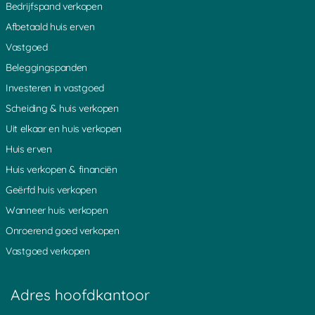
Den Helder
Roermond
Bedrijfspand verkopen
Deurne
Rosmalen
Afbetaald huis erven
Deventer
Roosendaal
Vastgoed
Domburg
Rotterdam
Beleggingspanden
Dordrecht
's-Hertogenbosch
Drachten
Scherpenzeel
Investeren in vastgoed
Echt
Scheveningen
Scheiding & huis verkopen
Ede
Schiedam
Uit elkaar en huis verkopen
Eindhoven
Schijndel
Huis erven
Emmeloord
Schiphol
Emmen
Sittard
Huis verkopen & financiën
Enschede
Sittard Geleen
Geërfd huis verkopen
Ermelo
Sluis
Wanneer huis verkopen
Doetinchem
Sneek
Onroerend goed verkopen
Frankrijk
Soest
Vastgoed verkopen
Gelderland
Spijkenisse
Geleen
Stadskanaal
Gemert
Ulvenhout
Adres hoofdkantoor
Gorinchem
Terneuzen