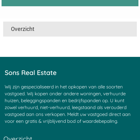
Overzicht
Utrecht
Limburg
Amsterdam
Lombok
Delft
Loon
Den Haag
Lunteren
Leiden
Maastricht
Sons Real Estate
Rotterdam
Made
Aalst
Meppel
Wij zijn gespecialiseerd in het opkopen van alle soorten
Aerdenhout
Middelburg
vastgoed. Wij kopen onder andere woningen, verhuurde
Alkmaar
Montfoort
huizen, beleggingspanden en bedrijfspanden op. U kunt
zowel verhuurd, niet-verhuurd, leegstaand als verouderd
Almelo
Naarden
vastgoed aan ons verkopen. Meldt uw vastgoed direct aan
Almere
Nederland
voor een gratis & vrijblijvend bod of waardebepaling.
Alphen aan den Rijn
Mechelen
Amersfoort
Nieuwegein
Overzicht
Amstelveen
Nieuwpoort