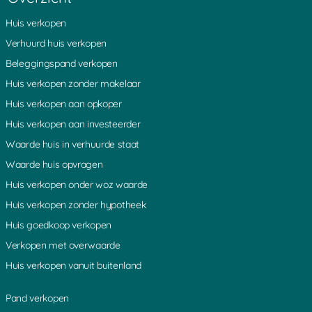
Amsterdam
Nijmegen
Huis verkopen
Apeldoorn
Noordwijk
Verhuurd huis verkopen
Arnhem
Oisterwijk
Assen
Oldenzaal
Beleggingspand verkopen
Baarn
Oosterbeek
Huis verkopen zonder makelaar
Bakel
Oosterhout
Huis verkopen aan opkoper
Barendrecht
Oranje
Huis verkopen aan investeerder
Barneveld
Ospel
Waarde huis in verhuurde staat
Batenburg
Oss
Bergen op Zoom
Overijssel
Waarde huis opvragen
Beverwijk
Papendrecht
Huis verkopen onder woz waarde
Borne
Purmerend
Huis verkopen zonder hypotheek
Breda
Putte
Huis goedkoop verkopen
Breskens
Putten
Verkopen met overwaarde
Bussum
Ridderkerk
Cadzand
Urk
Huis verkopen vanuit buitenland
Capelle aan den IJssel
Rijssen
Cuijk
Rijswijk
Pand verkopen