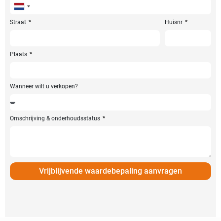
Netherlands
+31
Straat
Huisnr
Plaats
Wanneer wilt u verkopen?
Omschrijving & onderhoudsstatus
Vrijblijvende waardebepaling aanvragen