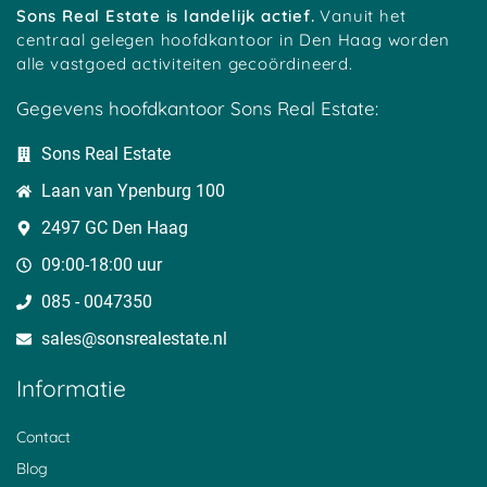
Gouda
Tholen
Sons Real Estate is landelijk actief.
Vanuit het
Groningen
Tiel
centraal gelegen hoofdkantoor in Den Haag worden
Haaksbergen
Tilburg
alle vastgoed activiteiten gecoördineerd.
Halle
Twello
Gegevens hoofdkantoor Sons Real Estate:
Handel
Uden
Harderwijk
Valkenburg
Sons Real Estate
Haren
Valkenswaard
Laan van Ypenburg 100
Hasselt
Veendam
Heerde
Veenendaal
2497 GC Den Haag
Haarlem
Velserbroek
09:00-18:00 uur
Heerenveen
Venlo
Heerhugowaard
Vlaardingen
085 - 0047350
Heerlen
Vlijmen
sales@sonsrealestate.nl​
Helmond
Vlissingen
Hengelo
Vriezenveen
Informatie
Heusden
Woerden
Hilversum
Winschoten
Contact
Hoofddorp
Wijns
Blog
Hoogeveen
Wijhe