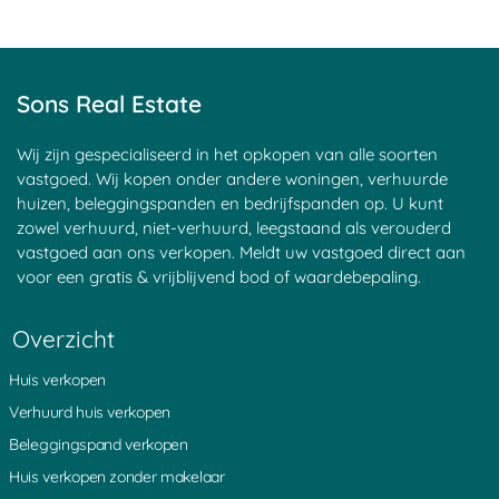
Amsterdam
Lombok
Delft
Loon
Den Haag
Lunteren
Leiden
Maastricht
Sons Real Estate
Rotterdam
Made
Aalst
Meppel
Wij zijn gespecialiseerd in het opkopen van alle soorten
Aerdenhout
Middelburg
vastgoed. Wij kopen onder andere woningen, verhuurde
Alkmaar
Montfoort
huizen, beleggingspanden en bedrijfspanden op. U kunt
zowel verhuurd, niet-verhuurd, leegstaand als verouderd
Almelo
Naarden
vastgoed aan ons verkopen. Meldt uw vastgoed direct aan
Almere
Nederland
voor een gratis & vrijblijvend bod of waardebepaling.
Alphen aan den Rijn
Mechelen
Amersfoort
Nieuwegein
Overzicht
Amstelveen
Nieuwpoort
Amsterdam
Nijmegen
Huis verkopen
Apeldoorn
Noordwijk
Verhuurd huis verkopen
Arnhem
Oisterwijk
Assen
Oldenzaal
Beleggingspand verkopen
Baarn
Oosterbeek
Huis verkopen zonder makelaar
Bakel
Oosterhout