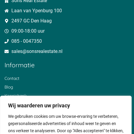
Sons Real Estate
Haren
Valkenswaard
Laan van Ypenburg 100
Hasselt
Veendam
Heerde
Veenendaal
2497 GC Den Haag
Haarlem
Velserbroek
09:00-18:00 uur
Heerenveen
Venlo
Heerhugowaard
Vlaardingen
085 - 0047350
Heerlen
Vlijmen
sales@sonsrealestate.nl​
Helmond
Vlissingen
Hengelo
Vriezenveen
Informatie
Heusden
Woerden
Hilversum
Winschoten
Contact
Hoofddorp
Wijns
Blog
Hoogeveen
Wijhe
Kennisbank
Hoogkarspel
Westzaan
Hoorn
Weert
Over ons
Wij waarderen uw privacy
Houten
Wassenaar
Klantervaringen
We gebruiken cookies om uw browse-ervaring te verbeteren,
Huizen
Wageningen
Privacyverklaring
gepersonaliseerde advertenties of inhoud weer te geven en
Hulst
Waarde
Cookiebeleid
ons verkeer te analyseren. Door op "Alles accepteren" te klikken,
Kampen
Vught