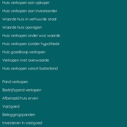
Huis verkopen aan opkoper
Barendrecht
Oranje
Huis verkopen aan investeerder
Barneveld
Ospel
Waarde huis in verhuurde staat
Batenburg
Oss
Bergen op Zoom
Overijssel
Waarde huis opvragen
Beverwijk
Papendrecht
Huis verkopen onder woz waarde
Borne
Purmerend
Huis verkopen zonder hypotheek
Breda
Putte
Huis goedkoop verkopen
Breskens
Putten
Verkopen met overwaarde
Bussum
Ridderkerk
Cadzand
Urk
Huis verkopen vanuit buitenland
Capelle aan den IJssel
Rijssen
Cuijk
Rijswijk
Pand verkopen
Den Helder
Roermond
Bedrijfspand verkopen
Deurne
Rosmalen
Afbetaald huis erven
Deventer
Roosendaal
Vastgoed
Domburg
Rotterdam
Beleggingspanden
Dordrecht
's-Hertogenbosch
Drachten
Scherpenzeel
Investeren in vastgoed