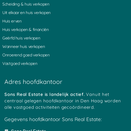
Echt
Scheveningen
Scheiding & huis verkopen
Ede
Schiedam
Uit elkaar en huis verkopen
Eindhoven
Schijndel
Huis erven
Emmeloord
Schiphol
Emmen
Sittard
Huis verkopen & financiën
Enschede
Sittard Geleen
Geërfd huis verkopen
Ermelo
Sluis
Wanneer huis verkopen
Doetinchem
Sneek
Onroerend goed verkopen
Frankrijk
Soest
Vastgoed verkopen
Gelderland
Spijkenisse
Geleen
Stadskanaal
Gemert
Ulvenhout
Adres hoofdkantoor
Gorinchem
Terneuzen
Gouda
Tholen
Sons Real Estate is landelijk actief.
Vanuit het
Groningen
Tiel
centraal gelegen hoofdkantoor in Den Haag worden
Haaksbergen
Tilburg
alle vastgoed activiteiten gecoördineerd.
Halle
Twello
Gegevens hoofdkantoor Sons Real Estate:
Handel
Uden
Harderwijk
Valkenburg