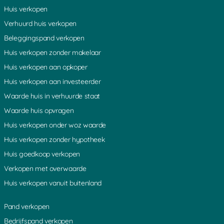
Amsterdam
Nijmegen
Huis verkopen
Apeldoorn
Noordwijk
Verhuurd huis verkopen
Arnhem
Oisterwijk
Assen
Oldenzaal
Beleggingspand verkopen
Baarn
Oosterbeek
Huis verkopen zonder makelaar
Bakel
Oosterhout
Huis verkopen aan opkoper
Barendrecht
Oranje
Huis verkopen aan investeerder
Barneveld
Ospel
Waarde huis in verhuurde staat
Batenburg
Oss
Bergen op Zoom
Overijssel
Waarde huis opvragen
Beverwijk
Papendrecht
Huis verkopen onder woz waarde
Borne
Purmerend
Huis verkopen zonder hypotheek
Breda
Putte
Huis goedkoop verkopen
Breskens
Putten
Verkopen met overwaarde
Bussum
Ridderkerk
Cadzand
Urk
Huis verkopen vanuit buitenland
Capelle aan den IJssel
Rijssen
Cuijk
Rijswijk
Pand verkopen
Den Helder
Roermond
Bedrijfspand verkopen