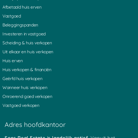
Deurne
Rosmalen
Afbetaald huis erven
Deventer
Roosendaal
Vastgoed
Domburg
Rotterdam
Beleggingspanden
Dordrecht
's-Hertogenbosch
Drachten
Scherpenzeel
Investeren in vastgoed
Echt
Scheveningen
Scheiding & huis verkopen
Ede
Schiedam
Uit elkaar en huis verkopen
Eindhoven
Schijndel
Huis erven
Emmeloord
Schiphol
Emmen
Sittard
Huis verkopen & financiën
Enschede
Sittard Geleen
Geërfd huis verkopen
Ermelo
Sluis
Wanneer huis verkopen
Doetinchem
Sneek
Onroerend goed verkopen
Frankrijk
Soest
Vastgoed verkopen
Gelderland
Spijkenisse
Geleen
Stadskanaal
Gemert
Ulvenhout
Adres hoofdkantoor
Gorinchem
Terneuzen
Gouda
Tholen
Sons Real Estate is landelijk actief.
Vanuit het