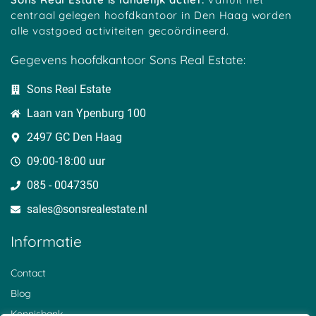
Groningen
Tiel
centraal gelegen hoofdkantoor in Den Haag worden
Haaksbergen
Tilburg
alle vastgoed activiteiten gecoördineerd.
Halle
Twello
Gegevens hoofdkantoor Sons Real Estate:
Handel
Uden
Harderwijk
Valkenburg
Sons Real Estate
Haren
Valkenswaard
Laan van Ypenburg 100
Hasselt
Veendam
Heerde
Veenendaal
2497 GC Den Haag
Haarlem
Velserbroek
09:00-18:00 uur
Heerenveen
Venlo
Heerhugowaard
Vlaardingen
085 - 0047350
Heerlen
Vlijmen
sales@sonsrealestate.nl​
Helmond
Vlissingen
Hengelo
Vriezenveen
Informatie
Heusden
Woerden
Hilversum
Winschoten
Contact
Hoofddorp
Wijns
Blog
Hoogeveen
Wijhe
Kennisbank