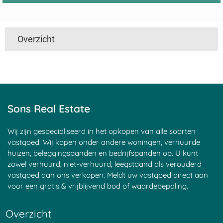
Overzicht
Utrecht
Limburg
Amsterdam
Lombok
Delft
Loon
Den Haag
Lunteren
Leiden
Maastricht
Sons Real Estate
Rotterdam
Made
Aalst
Meppel
Wij zijn gespecialiseerd in het opkopen van alle soorten
Aerdenhout
Middelburg
vastgoed. Wij kopen onder andere woningen, verhuurde
Alkmaar
Montfoort
huizen, beleggingspanden en bedrijfspanden op. U kunt
zowel verhuurd, niet-verhuurd, leegstaand als verouderd
Almelo
Naarden
vastgoed aan ons verkopen. Meldt uw vastgoed direct aan
Almere
Nederland
voor een gratis & vrijblijvend bod of waardebepaling.
Alphen aan den Rijn
Mechelen
Amersfoort
Nieuwegein
Overzicht
Amstelveen
Nieuwpoort