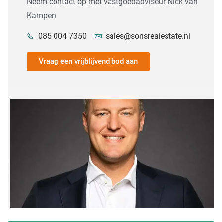
Neem contact op met vastgoedadviseur Nick van
Kampen
085 004 7350
sales@sonsrealestate.nl
Vraag een vrijblijvend bod aan